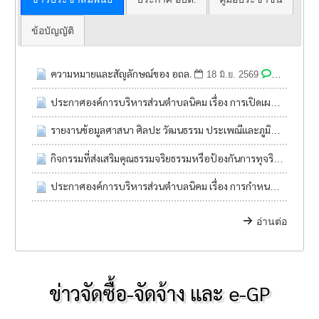
ข้อบัญญัติ
ความหมายและสัญลักษณ์ของ อถล.
0
18 มิ.ย. 2569
48
ประกาศองค์การบริหารส่วนตำบลนิคม เรื่อง การเปิดเผยข้อมูลการใช้จ่ายเงินสะสมขององค์กรปกครองส่วนท้องถิ่น ประจำปีงบประมาณ พ.ศ. ๒๕๖๙
รายงานข้อมูลศาสนา ศิลปะ วัฒนธรรม ประเพณีและภูมิปัญญาท้องถิ่น
กิจกรรมที่ส่งเสริมคุณธรรมจริยธรรมหรือป้องกันการทุจริตของหน่วยงานปปช. ร่วมโครงการการประเมินคุณธรรมและความโปร่งใสในการดำเนินงานของหน่วยงานภาครัฐ (Integrity and Transparency Assessment : ITA)
ประกาศองค์การบริหารส่วนตำบลนิคม เรื่อง การกำหนดเกณฑ์การใช้สิ้นเปลืองน้ำมันเชื้อเพลิงและปริมาณน้ำมันเชื้อเพลิง ประจำปีงบประมาณ พ.ศ.๒๕๖๙
อ่านต่อ
ข่าวจัดซื้อ-จัดจ้าง และ e-GP