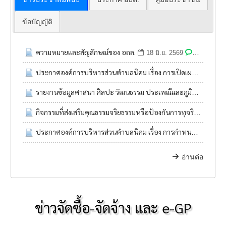
ข้อบัญญัติ
ความหมายและสัญลักษณ์ของ อถล.
0
18 มิ.ย. 2569
47
ประกาศองค์การบริหารส่วนตำบลนิคม เรื่อง การเปิดเผยข้อมูลการใช้จ่ายเงินสะสมขององค์กรปกครองส่วนท้องถิ่น ประจำปีงบประมาณ พ.ศ. ๒๕๖๙
รายงานข้อมูลศาสนา ศิลปะ วัฒนธรรม ประเพณีและภูมิปัญญาท้องถิ่น
กิจกรรมที่ส่งเสริมคุณธรรมจริยธรรมหรือป้องกันการทุจริตของหน่วยงานปปช. ร่วมโครงการการประเมินคุณธรรมและความโปร่งใสในการดำเนินงานของหน่วยงานภาครัฐ (Integrity and Transparency Assessment : ITA)
ประกาศองค์การบริหารส่วนตำบลนิคม เรื่อง การกำหนดเกณฑ์การใช้สิ้นเปลืองน้ำมันเชื้อเพลิงและปริมาณน้ำมันเชื้อเพลิง ประจำปีงบประมาณ พ.ศ.๒๕๖๙
อ่านต่อ
ข่าวจัดซื้อ-จัดจ้าง และ e-GP