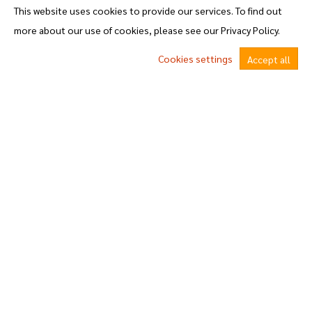
ศูนย์ข้อมูลข่าวสาร
This website uses cookies to provide our services. To find out
more about our use of cookies, please see our Privacy Policy.
ประกาศ สภาอบต.
Cookies settings
Accept all
คำสั่ง อบต.
ข้อบัญญัติ
^
หนังสือราชการ และ กฎหมาย ฯ
Q&A / ถาม-ตอบ
แผนงานและการพัฒนา
5.แผนยุทธศาสตร์
แผนพัฒนาท้องถิ่น
6.แผนและความก้าวหน้าในการดำเนินงานและการใช้งบประมาณประจําปีงบประมาณ
7.รายงานผลการดำเนินงานประจำปี