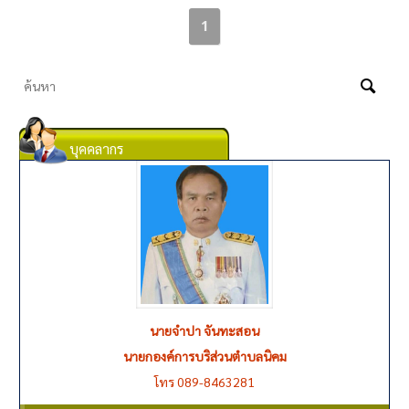
1
บุคคลากร
นายจำปา จันทะสอน
นายกองค์การบริส่วนตำบลนิคม
โทร 089-8463281