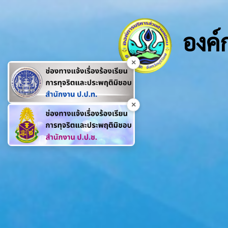
องค์
×
×