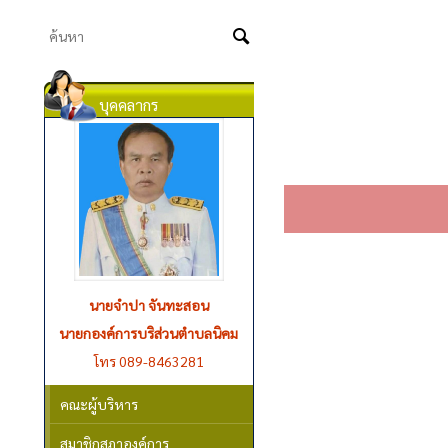
บุคคลากร
นายจำปา จันทะสอน
นายผาแดง คำหงษา
รองนายกองค์การบริหารส่วนตำบล
นายกองค์การบริส่วนตำบลนิคม
โทร 089-8463281
นิคม
โทร 061-1827209
คณะผู้บริหาร