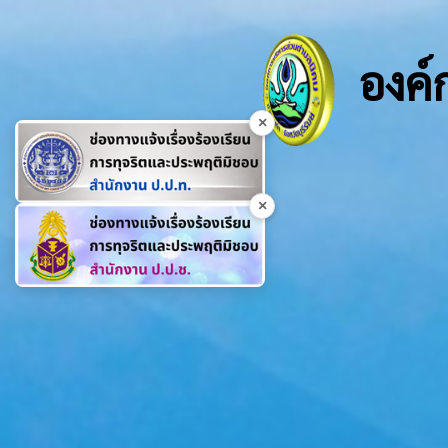
องค์
×
×