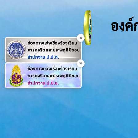
องค์
×
×